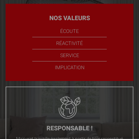
NOS VALEURS
ÉCOUTE
RÉACTIVITÉ
SERVICE
IMPLICATION
RESPONSABLE !
Maingret travaille également à partir de bois reconstitué